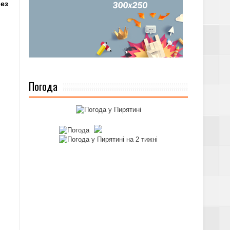
ез
Погода