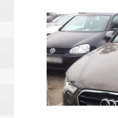
ЗҐВАЛТУВАННЯ 5-РІЧНОЇ ДИТ
УСЕ СТАЛОСЬ
В УКРАЇНІ З'ЯВИВСЯ НОВИЙ
НА ПОЛТАВЩИНІ ШАХРАЇ ПРО
ВСТАНОВЛЮЄ КОЛО ПОСТРА
У 2021 РОЦІ НА ПОЛТАВЩИН
ОПІШНЯ
В УКРАЇНІ ОЧІКУЄТЬСЯ ПОТЕ
ВЖЕ З СІЧНЯ ЗАРПЛАТИ ВЧИТ
ОБМОРОЖЕННЯ ТА ПЕРЕОХО