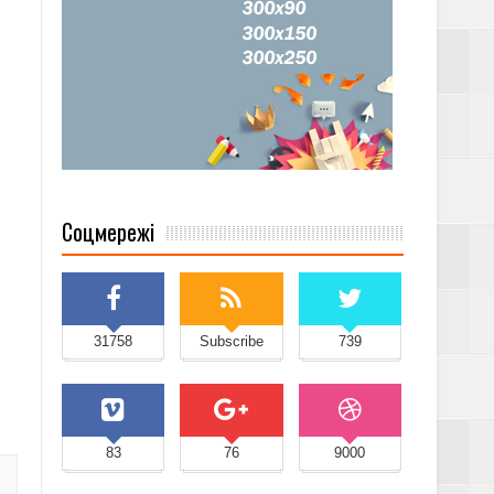
Соцмережі
31758
Subscribe
739
83
76
9000