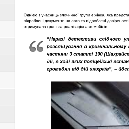
Однією з учасниць злочинної групи є жінка, яка предс
підроблені документи на авто та підроблені довіренос
отримувала гроші за реалізацію автомобілів.
“Наразі детективи слідчого у
розслідування в кримінальному 
частини 3 статті 190 (Шахрайст
дії, в ході яких поліцейські вс
громадян від дій шахраїв”, – йде