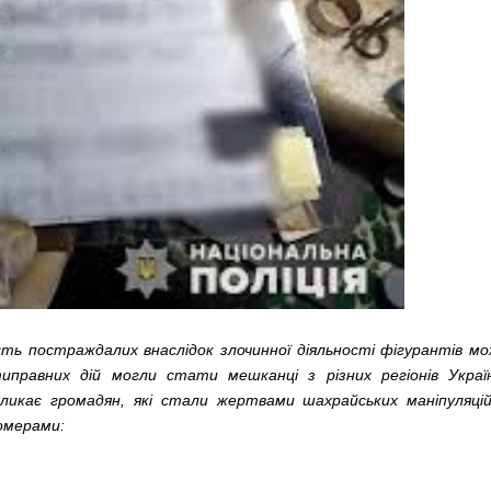
ість постраждалих внаслідок злочинної діяльності фігурантів м
правних дій могли стати мешканці з різних регіонів Украї
кликає громадян, які стали жертвами шахрайських маніпуляці
номерами: