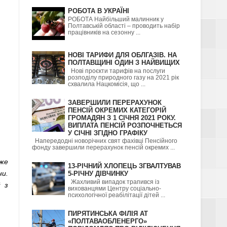
РОБОТА В УКРАЇНІ
РОБОТА Найбільший малинник у
Полтавській області – проводить набір
працівників на сезонну ...
НОВІ ТАРИФИ ДЛЯ ОБЛГАЗІВ. НА
ПОЛТАВЩИНІ ОДИН З НАЙВИЩИХ
Нові проєкти тарифів на послуги
розподілу природного газу на 2021 рік
схвалила Нацкомісія, що ...
ЗАВЕРШИЛИ ПЕРЕРАХУНОК
ПЕНСІЙ ОКРЕМИХ КАТЕГОРІЙ
ГРОМАДЯН З 1 СІЧНЯ 2021 РОКУ.
ВИПЛАТА ПЕНСІЙ РОЗПОЧНЕТЬСЯ
У СІЧНІ ЗГІДНО ГРАФІКУ
Напередодні новорічних свят фахівці Пенсійного
фонду завершили перерахунок пенсій окремих ...
оже
13-РІЧНИЙ ХЛОПЕЦЬ ЗГВАЛТУВАВ
ни.
5-РІЧНУ ДІВЧИНКУ
Жахливий випадок трапився із
й з
вихованцями Центру соціально-
психологічної реабілітації дітей ...
ПИРЯТИНСЬКА ФІЛІЯ АТ
«ПОЛТАВАОБЛЕНЕРГО»