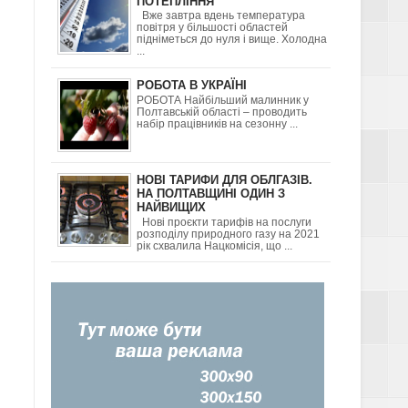
ДІТЬМИ ТА ЯК
ПОТЕПЛІННЯ
Вже завтра вдень температура
повітря у більшості областей
підніметься до нуля і вище. Холодна
...
РОБОТА В УКРАЇНІ
РОБОТА Найбільший малинник у
Полтавській області – проводить
Я
набір працівників на сезонну ...
НОВІ ТАРИФИ ДЛЯ ОБЛГАЗІВ.
НА ПОЛТАВЩИНІ ОДИН З
ГОРОД-
НАЙВИЩИХ
Нові проєкти тарифів на послуги
розподілу природного газу на 2021
рік схвалила Нацкомісія, що ...