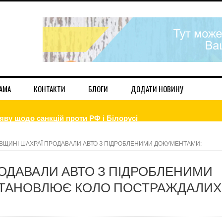
АМА
КОНТАКТИ
БЛОГИ
ДОДАТИ НОВИНУ
ву щодо санкцій проти РФ і Білорусі
ндум", "могилізація", "ядерка"
ВЩИНІ ШАХРАЇ ПРОДАВАЛИ АВТО З ПІДРОБЛЕНИМИ ДОКУМЕНТАМИ:
НОЧІ ГОРІЛА КВАРТИРА: З’ЯСОВУЮТЬ ПРИЧИНИ ПОЖЕЖІ
ОДАВАЛИ АВТО З ПІДРОБЛЕНИМИ
ЦІЮ ДО КІНЦЯ РОКУ: НА СКІЛЬКИ ЗРОСТУТЬ ЦІНИ
СТАНОВЛЮЄ КОЛО ПОСТРАЖДАЛИХ
ОВУ ДОПОМОГУ ЖИТЕЛЯМ ГРОМАДИ НА ЛІКУВАННЯ COVID