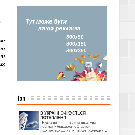
і
ве
єю
чі
их
Топ
В УКРАЇНІ ОЧІКУЄТЬСЯ
ПОТЕПЛІННЯ
Вже завтра вдень температура
повітря у більшості областей
підніметься до нуля і вище. Холодна ...