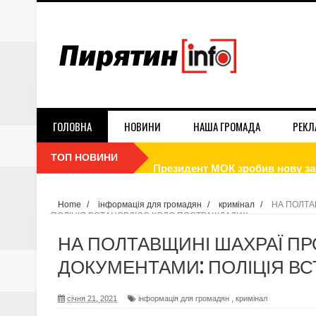
ГОЛОВНА
НОВИНИ
НАША ГРОМАДА
РЕКЛ
ТОП НОВИНИ
Президент МОК зробив нову зая
Три наперстки Кремля: "рефере
Home
/
інформація для громадян
/
кримінал
/
НА ПОЛТА
ПОЛІЦІЯ ВСТАНОВЛЮЄ КОЛО ПОСТРАЖДАЛИХ
У ПИРЯТИНСЬКІЙ ГРОМАДІ В
НА ПОЛТАВЩИНІ ШАХРАЇ ПР
В НБУ СПРОГНОЗУВАЛИ ІНФЛЯ
ДОКУМЕНТАМИ: ПОЛІЦІЯ В
В ПИРЯТИНІ ВИДІЛИЛИ ГРОШ
січня 21, 2021
інформація для громадян
,
кримінал