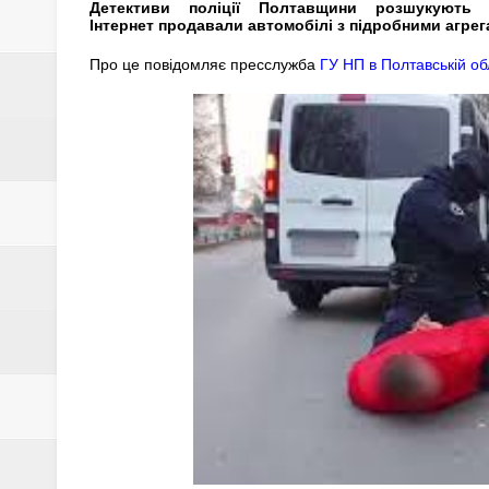
13-РІЧНИЙ ХЛОПЕЦЬ ЗГВАЛТУ
Детективи поліції Полтавщини розшукують 
Інтернет продавали автомобілі з підробними агрег
ВООЗ ЗАФІКСУВАЛА РЕКОРДНУ
Про це повідомляє пресслужба
ГУ НП в Полтавській об
НКРЕКП встановила нові тарифи
СКІЛЬКИ КОШТУВАТИМЕ РЕЄСТ
19 СІЧНЯ – ОСТАННІЙ ДЕНЬ Р
У ПИРЯТИНСЬКІЙ ГРОМАДІ П
19 СІЧНЯ – ХРЕЩЕННЯ ГОСПО
Двері ООН для Російської Феде