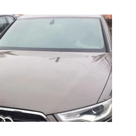
ИНИ ВИХОВАНЦЕМ ДИТЯЧОГО ПРИТУЛКУ В ПОЛТАВІ: ЩО З 
 СПОСІБ ВИДУРЮВАННЯ ГРОШЕЙ У ДОВІРЛИВИХ ЛЮДЕЙ
ДАВАЛИ АВТО З ПІДРОБЛЕНИМИ ДОКУМЕНТАМИ: ПОЛІЦІ
ЖДАЛИХ
І ПЛАНУЮТЬ ВІДРЕМОНТУВАТИ 30 КМ ДОРОГИ ЛУБНИ-МИР
ПЛІННЯ
ЕЛІВ ЗРОСТУТЬ НА 20%
ЛОДЖЕННЯ: СИМПТОМИ ТА ПЕРША ДОПОМОГА