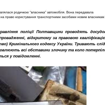
тавлялася родичкою “власника” автомобіля. Вона передавала
ті на право користування транспортними засобами новим власникам 
правління поліції Полтавщини проводять досудо
провадженні, відкритому за правовою кваліфікаці
во) Кримінального кодексу України. Тривають слід
тановлюють всі обставини злочину та коло потерпіл
ться у повідомленні.